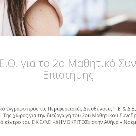
Θ. για το 2ο Μαθητικό Συν
Επιστήμης
 έγγραφο προς τις Περιφερειακές Διευθύνσεις Π.Ε. & Δ.Ε.
Δ.Ε. Της χώρας για την διεξαγωγή του 2ου Μαθητικού Συνεδ
ό κέντρο του Ε.Κ.Ε.Φ.Ε. «ΔΗΜΟΚΡΙΤΟΣ» στην Αθήνα – Νοέμ