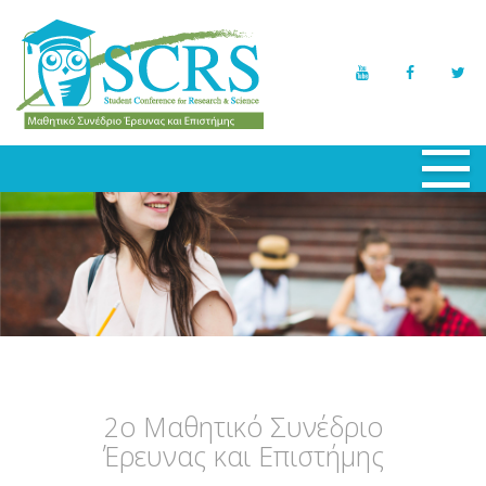
ΑΡΧΙΚΗ
ΕΠΙΤΡΟΠΕΣ
ΕΡΓΑΣΙΕΣ
ΣΥΜΜΕΤΟΧΕΣ
ΠΡΟΓΡΑΜΜΑ
2ο Μαθητικό Συνέδριο
ΣΗΜΑΝΤΙΚΕΣ ΗΜΕΡΟΜΗΝΙΕΣ
Έρευνας και Επιστήμης
ΝΕΑ - ΕΚΔΗΛΩΣΕΙΣ