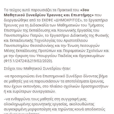
ΔΙΑΜΟΝΗ
Το τεύχος αυτό παρουσιάζει τα Πρακτικά του
«3ου
ΠΡΟΗΓΟΥΜΕΝΑ ΣΥΝΕΔΡΙΑ
Μαθητικού Συνεδρίου Έρευνας και Επιστήμης»
που
διοργανώθηκε από το ΕΚΕΦΕ «ΔΗΜΟΚΡΙΤΟΣ», το Εργαστήριο
Έρευνας για τη Διδασκαλία των Μαθηματικών του Τμήματος
Επιστημών της Εκπαίδευσης και Κοινωνικής Εργασίας του
Πανεπιστημίου Πατρών, το Εργαστήριο Διδακτικής της Φυσικής
και Εκπαιδευτικής Τεχνολογίας του Αριστοτέλειου
Πανεπιστημίου Θεσσαλονίκης και την Ένωση Λειτουργών
Μέσης Εκπαίδευσης Προτύπων και Πειραματικών Σχολείων και
με την έγκριση του Υπουργείου Παιδείας και Θρησκευμάτων
(Φ15.1/24724/Δ219/02/2020).
Στόχοι του Μαθητικού Συνεδρίου ήταν:
-να προσομοιώσει ένα Επιστημονικό Συνέδριο δίνοντας βήμα
σε μαθητές για να παρουσιάσουν τα αποτελέσματα έρευνας,
που έχουν εκπονήσει, στο πλαίσιο σχολικών δραστηριοτήτων
ή και ευρύτερων συνεργασιών.
–να ενθαρρύνει τους μαθητές στη συγγραφή μιας
ολοκληρωμένης ερευνητικής εργασίας, ακολουθώντας
συγκεκριμένη μορφοποίηση και τηρώντας κοινά αποδεκτούς